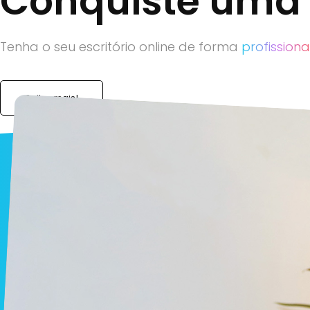
Conquiste uma m
Tenha o seu escritório online de forma
profissiona
Saiba mais!